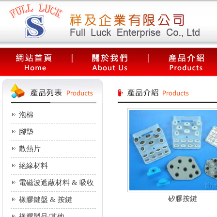
泡棉
腳墊
散熱片
絕緣材料
電磁波遮蔽材料 & 吸收
器
矽膠按鍵
橡膠鍵盤 & 按鍵
橡膠製品/其他