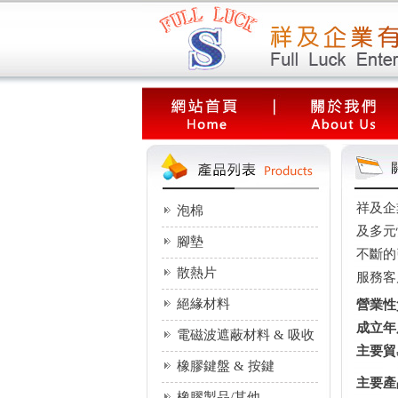
祥及企
泡棉
及多元
腳墊
不斷的
散熱片
服務客
絕緣材料
營業性
成立年
電磁波遮蔽材料 & 吸收
主要貿
器
橡膠鍵盤 & 按鍵
主要產
橡膠製品/其他