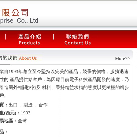
More>>
業自1993年創立至今堅持以完美的產品，競爭的價格，服務迅速
性的 產品提供給客戶，為因應目前電子科技產品開發的速度，乃
引進國外相關技術及 材料。秉持精益求精的態度以更積極的腳步
戶。
質：
出口， 製造， 合作
度(西元)：
1993
易地區：
全球
品：