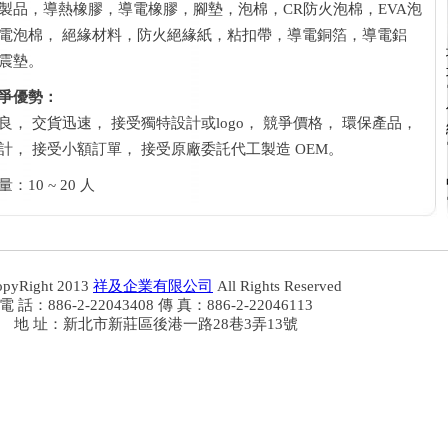
製品，導熱橡膠，導電橡膠，腳墊，泡棉，CR防火泡棉，EVA泡
電泡棉， 絕緣材料，防火絕緣紙，粘扣帶，導電銅箔，導電鋁
震墊。
爭優勢：
良， 交貨迅速， 接受獨特設計或logo， 競爭價格， 環保產品，
計， 接受小額訂單， 接受原廠委託代工製造 OEM。
：10 ~ 20 人
opyRight 2013
祥及企業有限公司
All Rights Reserved
電 話：886-2-22043408 傳 真：886-2-22046113
地 址：新北市新莊區後港一路28巷3弄13號