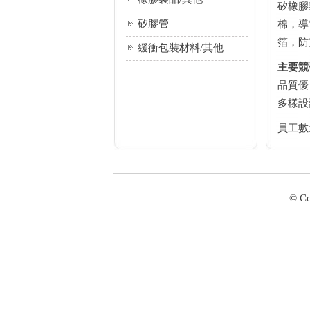
矽橡膠
矽膠管
棉，導
箔，防
緩衝包裝材料/其他
主要競
品質優
多樣設
員工數量
© C